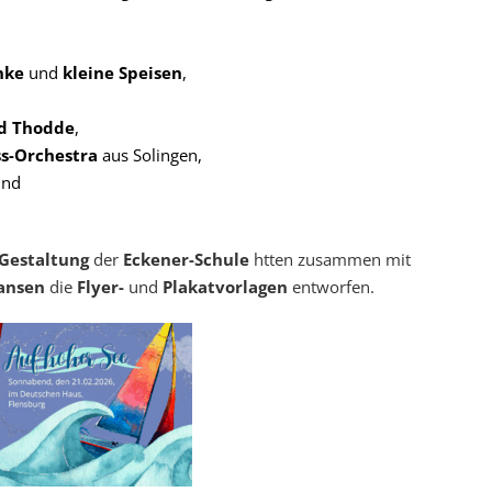
nke
und
kleine Speisen
,
nd Thodde
,
ss-Orchestra
aus Solingen,
nd
Gestaltung
der
Eckener-Schule
htten zusammen mit
iansen
die
Flyer-
und
Plakatvorlagen
entworfen.