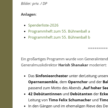
Bilder: priv. / DP
Anlagen
:
Spenderliste-2026
Programmheft zum 55. Bühnenball a
Programmheft zum 55. Bühnenball b
=========
Ein großartiges Programm wurde von Generalintend
Generalmusikdirektor
Harish Shanakar
moderiert:
Das
Sinfonieorchester
unter derLeitung unse
Opernensemble
, dem
Opernchor
und der
Ba
passend zum Motto des Abends „
Auf hoher Se
42 Debütantinnen
und
Debütanten
der
Ecke
Leitung von
Timo Felix Schumacher
und
Tim
In den Gängen und im ehemaligen Rieve des De