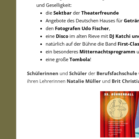
und Geselligkeit:
die
Sektbar
der
Theaterfreunde
Angebote des Deutschen Hauses für
Geträ
den
Fotografen
Udo Fischer
,
eine
Disco
im alten Rieve mit
DJ Katchi u
natürlich auf der Bühne die Band
First-Cla
ein besonderes
Mitternachtsprogramm
u
eine große
Tombola
!
Schülerinnen
und
Schüler
der
Berufsfachschule
ihren Lehrerinnen
Natalie Müller
und
Brit Christ