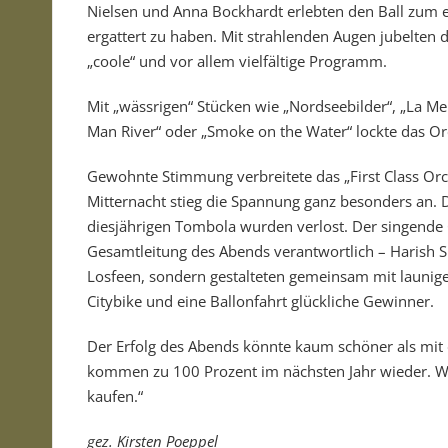
Nielsen und Anna Bockhardt erlebten den Ball zum e
ergattert zu haben. Mit strahlenden Augen jubelten 
„coole“ und vor allem vielfältige Programm.
Mit „wässrigen“ Stücken wie „Nordseebilder“, „La Me
Man River“ oder „Smoke on the Water“ lockte das Orch
Gewohnte Stimmung verbreitete das „First Class Orc
Mitternacht stieg die Spannung ganz besonders an. 
diesjährigen Tombola wurden verlost. Der singende O
Gesamtleitung des Abends verantwortlich – Harish S
Losfeen, sondern gestalteten gemeinsam mit launig
Citybike und eine Ballonfahrt glückliche Gewinner.
Der Erfolg des Abends könnte kaum schöner als mi
kommen zu 100 Prozent im nächsten Jahr wieder. We
kaufen.“
gez. Kirsten Poeppel