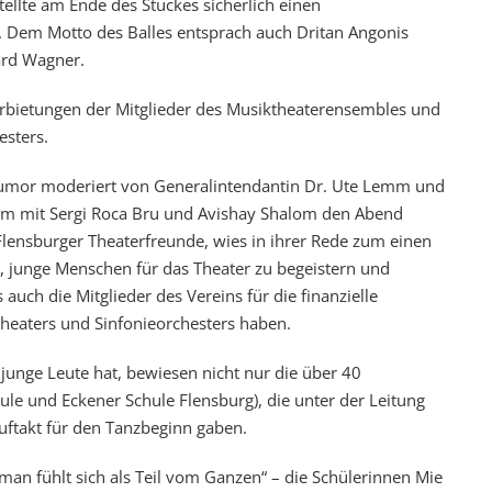
tellte am Ende des Stückes sicherlich einen
. Dem Motto des Balles entsprach auch Dritan Angonis
ard Wagner.
rbietungen der Mitglieder des Musiktheaterensembles und
esters.
umor moderiert von Generalintendantin Dr. Ute Lemm und
am mit Sergi Roca Bru und Avishay Shalom den Abend
r Flensburger Theaterfreunde, wies in ihrer Rede zum einen
t, junge Menschen für das Theater zu begeistern und
auch die Mitglieder des Vereins für die finanzielle
heaters und Sinfonieorchesters haben.
 junge Leute hat, bewiesen nicht nur die über 40
e und Eckener Schule Flensburg), die unter der Leitung
ftakt für den Tanzbeginn gaben.
man fühlt sich als Teil vom Ganzen“ – die Schülerinnen Mie