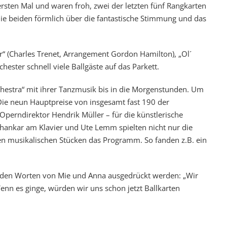
rsten Mal und waren froh, zwei der letzten fünf Rangkarten
die beiden förmlich über die fantastische Stimmung und das
r“ (Charles Trenet, Arrangement Gordon Hamilton), „Ol´
ester schnell viele Ballgäste auf das Parkett.
hestra“ mit ihrer Tanzmusik bis in die Morgenstunden. Um
Die neun Hauptpreise von insgesamt fast 190 der
perndirektor Hendrik Müller – für die künstlerische
hankar am Klavier und Ute Lemm spielten nicht nur die
en musikalischen Stücken das Programm. So fanden z.B. ein
t den Worten von Mie und Anna ausgedrückt werden: „Wir
nn es ginge, würden wir uns schon jetzt Ballkarten