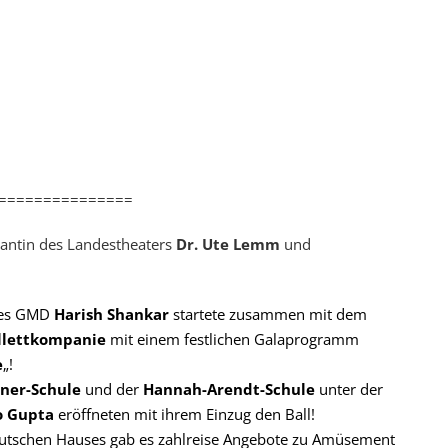
===============
antin des Landestheaters
Dr. Ute Lemm
und
res GMD
Harish Shankar
startete zusammen mit dem
llettkompanie
mit einem festlichen Galaprogramm
e
„!
ner-Schule
und der
Hannah-Arendt-Schule
unter der
o Gupta
eröffneten mit ihrem Einzug den Ball!
utschen Hauses gab es zahlreise Angebote zu Amüsement