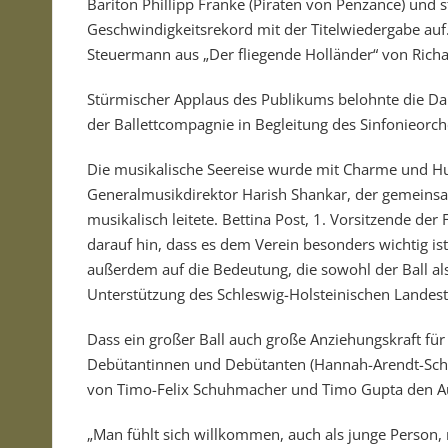
Bariton Phillipp Franke (Piraten von Penzance) und s
Geschwindigkeitsrekord mit der Titelwiedergabe auf
Steuermann aus „Der fliegende Holländer“ von Rich
Stürmischer Applaus des Publikums belohnte die Da
der Ballettcompagnie in Begleitung des Sinfonieorch
Die musikalische Seereise wurde mit Charme und H
Generalmusikdirektor Harish Shankar, der gemeins
musikalisch leitete. Bettina Post, 1. Vorsitzende de
darauf hin, dass es dem Verein besonders wichtig is
außerdem auf die Bedeutung, die sowohl der Ball als 
Unterstützung des Schleswig-Holsteinischen Landest
Dass ein großer Ball auch große Anziehungskraft für
Debütantinnen und Debütanten (Hannah-Arendt-Schul
von Timo-Felix Schuhmacher und Timo Gupta den Au
„Man fühlt sich willkommen, auch als junge Person, 